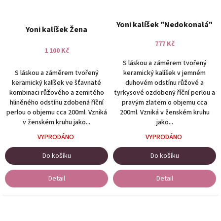
Yoni kalíšek "Nedokonalá"
Yoni kalíšek Žena
777 Kč
1 100 Kč
S láskou a záměrem tvořený
S láskou a záměrem tvořený
keramický kalíšek v jemném
keramický kalíšek ve šťavnaté
duhovém odstínu růžové a
kombinaci růžového a zemitého
tyrkysové ozdobený říční perlou a
hliněného odstínu zdobená říční
pravým zlatem o objemu cca
perlou o objemu cca 200ml. Vzniká
200ml. Vzniká v ženském kruhu
v ženském kruhu jako...
jako...
VYPRODÁNO
VYPRODÁNO
Do košíku
Do košíku
Detail
Detail