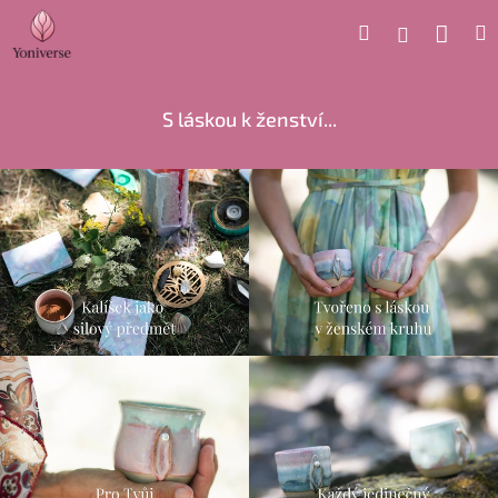
Přejít
Náku
Hledat
M
Přihlášení
na
obsah
koší
S láskou k ženství...