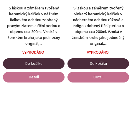
y
S láskou a záměrem tvořený
S láskou a záměrem tvořený
.
keramický kalíšek v něžném
vlnkatý keramický kalíšek v
fialkovém odstínu zdobený
nádherném odstínu růžové a
pravým zlatem a říční perlou o
indigo zdobený říční perlou o
objemu cca 200ml. Vzniká v
objemu cca 200ml. Vzniká v
ženském kruhu jako jedinečný
ženském kruhu jako jedinečný
originál,...
originál,...
VYPRODÁNO
VYPRODÁNO
Do košíku
Do košíku
Detail
Detail