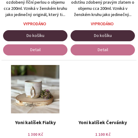
.
ozdobený říční perlou o objemu
odstínu zdobený pravým zlatem o
D
cca 200ml. Vzniká v ženském kruhu
objemu cca 200ml. Vzniká v
jako jedinečný originál, který ti...
ženském kruhu jako jedinečný...
ě
k
VYPRODÁNO
VYPRODÁNO
u
Do košíku
Do košíku
j
e
Detail
Detail
m
e
,
ž
e
j
s
i
t
Yoni kalíšek Fialky
Yoni kalíšek Červánky
a
1 300 Kč
1 100 Kč
d