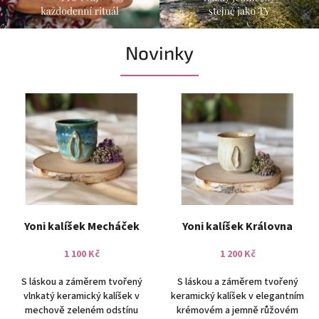
V
Novinky
í
t
e
j
v
Y
o
n
i
v
Yoni kalíšek Mecháček
Yoni kalíšek Královna
e
1 100 Kč
1 200 Kč
r
s
S láskou a záměrem tvořený
S láskou a záměrem tvořený
vlnkatý keramický kalíšek v
keramický kalíšek v elegantním
e
mechově zeleném odstínu
krémovém a jemně růžovém