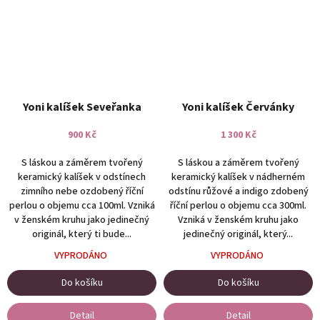
Yoni kalíšek Seveřanka
Yoni kalíšek Červánky
900 Kč
1 300 Kč
S láskou a záměrem tvořený
S láskou a záměrem tvořený
keramický kalíšek v odstínech
keramický kalíšek v nádherném
zimního nebe ozdobený říční
odstínu růžové a indigo zdobený
perlou o objemu cca 100ml. Vzniká
říční perlou o objemu cca 300ml.
v ženském kruhu jako jedinečný
Vzniká v ženském kruhu jako
originál, který ti bude...
jedinečný originál, který...
VYPRODÁNO
VYPRODÁNO
Do košíku
Do košíku
Detail
Detail