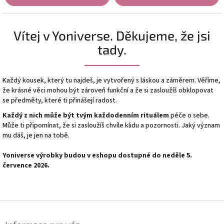
Vítej v Yoniverse. Děkujeme, že jsi
tady.
Každý kousek, který tu najdeš, je vytvořený s láskou a záměrem. Věříme,
že krásné věci mohou být zároveň funkční a že si zasloužíš obklopovat
se předměty, které ti přinášejí radost.
Každý z nich může být tvým každodenním rituálem
péče o sebe.
Může ti připomínat, že si zasloužíš chvíle klidu a pozornosti. Jaký význam
mu dáš, je jen na tobě.
Yoniverse výrobky budou v eshopu dostupné do neděle 5.
července 2026.
Z
á